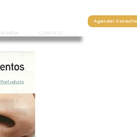
Agendar Consult
NA MÍDIA
CONTATO
Atendimento Particular
?fref=photo