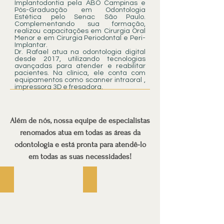
Implantodontia pela ABO Campinas e
Pós-Graduação em Odontologia
Estética pelo Senac São Paulo.
Complementando sua formação,
realizou capacitações em Cirurgia Oral
Menor e em Cirurgia Periodontal e Peri-
Implantar.
Dr. Rafael atua na odontologia digital
desde 2017, utilizando tecnologias
avançadas para atender e reabilitar
pacientes. Na clínica, ele conta com
equipamentos como scanner intraoral ,
impressora 3D e fresadora.
Além de nós, nossa equipe de especialistas
renomados atua em todas as áreas da
odontologia e está pronta para atendê-lo
em todas as suas necessidades!
Dr. Flávio Magalhães
Dra. Magali Monteiro Ribeiro
Endodontista
Periodontia