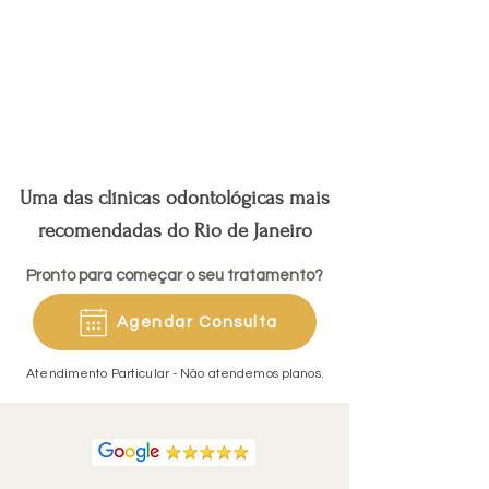
e
das
INVISALIGNⓇ
oral
harmonia
principais
proporcionam
a
do
vantagens
um
ser
sorriso
desse
tratamento
realizada
procedimento
ortodôntico
com
é
mais
escaneamento
a
discreto,
da
ausência
confortável
arcada
Uma das clínicas odontológicas mais
de
e
e
dor.
recomendadas do Rio de Janeiro
até
da
2x
face
Pronto para começar o seu tratamento?
mais
objetivando
rápido.
melhores
Agendar Consulta
resultados
no
Atendimento Particular - Não atendemos planos.
tratamento
proposto.