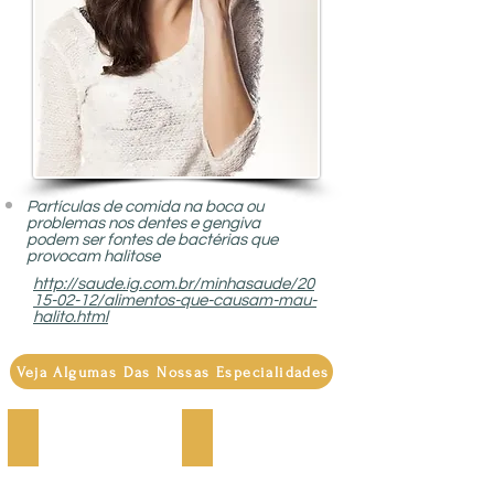
Partículas de comida na boca ou
problemas nos dentes e gengiva
podem ser fontes de bactérias que
provocam halitose
http://saude.ig.com.br/minhasaude/20
15-02-12/alimentos-que-causam-mau-
halito.html
Veja Algumas Das Nossas Especialidades
PRÓTESE SOBRE IMPLANTE
PRÓTESE DENTÁRIA
Prótese
Reabilitação
sobre
Oral